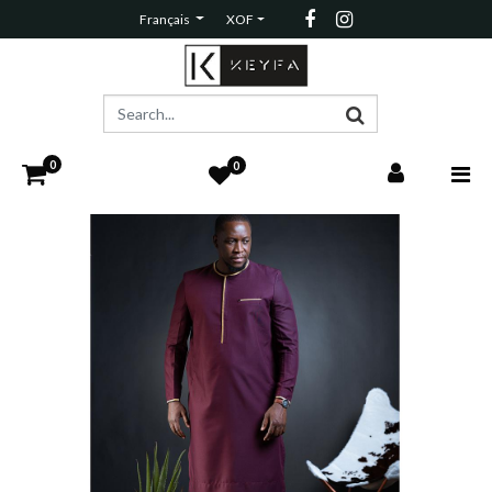
Français
XOF
0
0