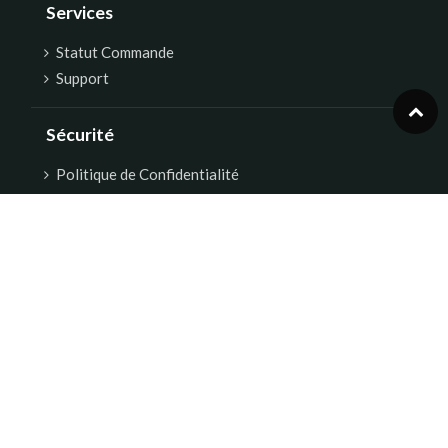
Services
Statut Commande
Support
Sécurité
Politique de Confidentialité
Politique de remboursement
Condition Générale de vente
Paiement Sécurisé
A Propos
La Marque
Contact