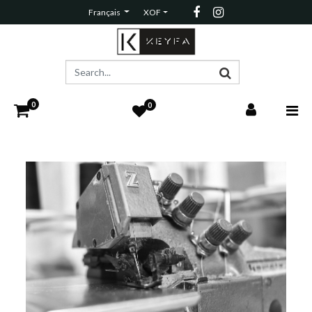
Français
XOF
0
0
HAPPY NEW YEAR
2
2