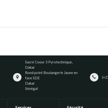
Sacré Coeur 3 Pyrotechnique,
Dakar
Rond point Boulangerie Jaune en
(+2
face SDE
Dakar
Sénégal
Services
Sécurité