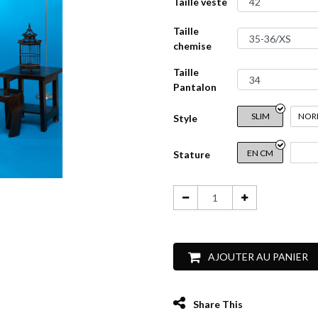
Taille veste
Taille
chemise
Taille
Pantalon
SLIM
NOR
Style
EN CM
Stature
AJOUTER AU PANIER
Share This