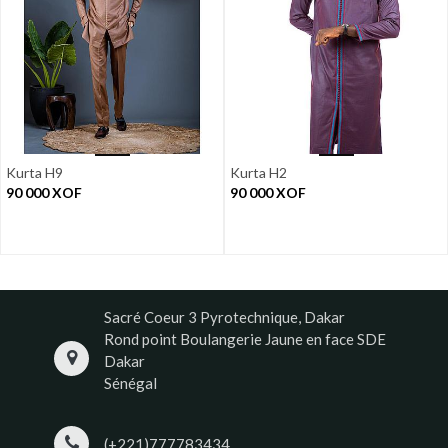
Kurta H9
Kurta H2
90 000
XOF
90 000
XOF
Sacré Coeur 3 Pyrotechnique, Dakar
Rond point Boulangerie Jaune en face SDE
Dakar
Sénégal
(+221)777783434